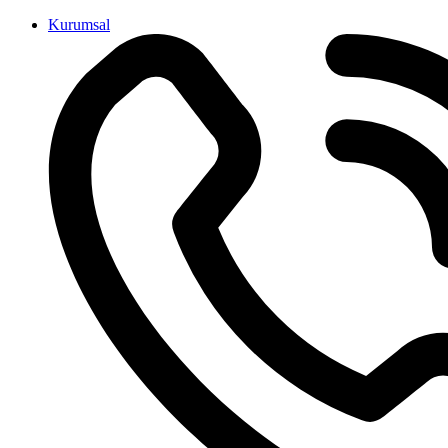
İçeriğe
Kurumsal
atla