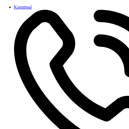
İçeriğe
Kurumsal
atla