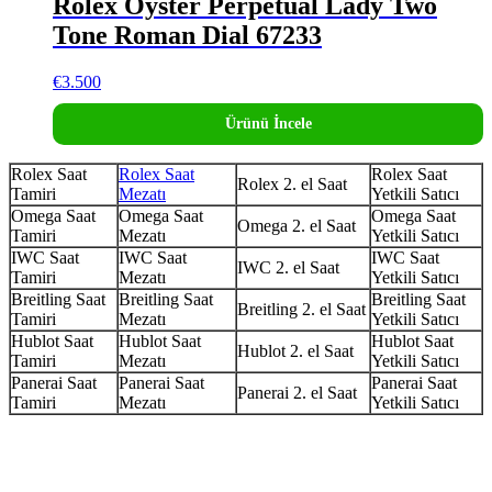
Rolex Oyster Perpetual Lady Two
Tone Roman Dial 67233
€
3.500
Ürünü İncele
Rolex Saat
Rolex Saat
Rolex Saat
Rolex 2. el Saat
Tamiri
Mezatı
Yetkili Satıcı
Omega Saat
Omega Saat
Omega Saat
Omega 2. el Saat
Tamiri
Mezatı
Yetkili Satıcı
IWC Saat
IWC Saat
IWC Saat
IWC 2. el Saat
Tamiri
Mezatı
Yetkili Satıcı
Breitling Saat
Breitling Saat
Breitling Saat
Breitling 2. el Saat
Tamiri
Mezatı
Yetkili Satıcı
Hublot Saat
Hublot Saat
Hublot Saat
Hublot 2. el Saat
Tamiri
Mezatı
Yetkili Satıcı
Panerai Saat
Panerai Saat
Panerai Saat
Panerai 2. el Saat
Tamiri
Mezatı
Yetkili Satıcı