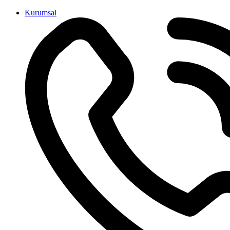
İçeriğe
Kurumsal
atla