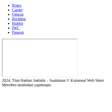
Rolex
Cartier
Omega
Breitling
Hublot
IWC
Panerai
2024, Tüm Hakları Saklıdır – Saatimisat © Kurumsal Web Sitesi
Metvibes tarafından yapılmıştır.