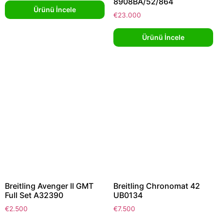
8908BA/52/864
Ürünü İncele
€
23.000
Ürünü İncele
Breitling Avenger II GMT
Breitling Chronomat 42
Full Set A32390
UB0134
€
2.500
€
7.500