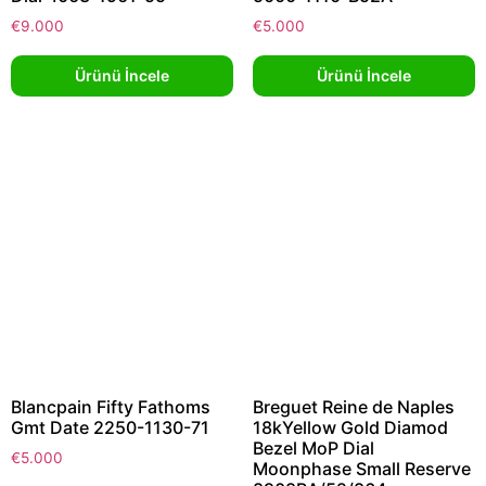
€
9.000
€
5.000
Ürünü İncele
Ürünü İncele
Blancpain Fifty Fathoms
Breguet Reine de Naples
Gmt Date 2250-1130-71
18kYellow Gold Diamod
Bezel MoP Dial
€
5.000
Moonphase Small Reserve