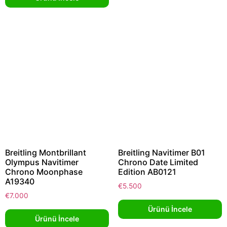
Breitling Montbrillant
Breitling Navitimer B01
Olympus Navitimer
Chrono Date Limited
Chrono Moonphase
Edition AB0121
A19340
€
5.500
€
7.000
Ürünü İncele
Ürünü İncele