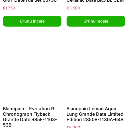
GMT Date Full Set 65730
Ceramic Date BRS BL CEM
€
1.750
€
3.500
Ürünü İncele
Ürünü İncele
Blancpain L Evolution R
Blancpain Léman Aqua
Chronograph Flyback
Lung Grande Date Limited
Grande Date R85F-1103-
Edition 2850B-1130A-64B
53B
€
8.000