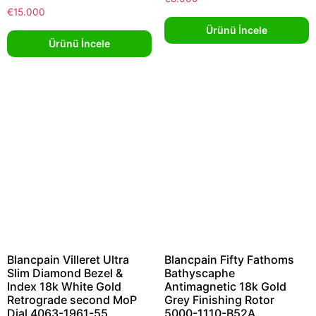
€
15.000
Ürünü İncele
Ürünü İncele
Blancpain Villeret Ultra
Blancpain Fifty Fathoms
Slim Diamond Bezel &
Bathyscaphe
Index 18k White Gold
Antimagnetic 18k Gold
Retrograde second MoP
Grey Finishing Rotor
Dial 4063-1961-55
5000-1110-B52A