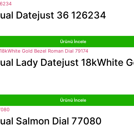
tual Datejust 36 126234
Ürünü İncele
ual Lady Datejust 18kWhite G
Ürünü İncele
tual Salmon Dial 77080