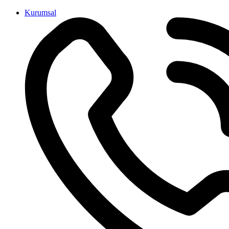
İçeriğe
Kurumsal
atla