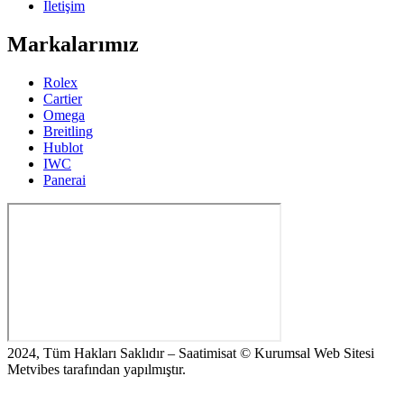
İletişim
Markalarımız
Rolex
Cartier
Omega
Breitling
Hublot
IWC
Panerai
2024, Tüm Hakları Saklıdır – Saatimisat © Kurumsal Web Sitesi
Metvibes tarafından yapılmıştır.