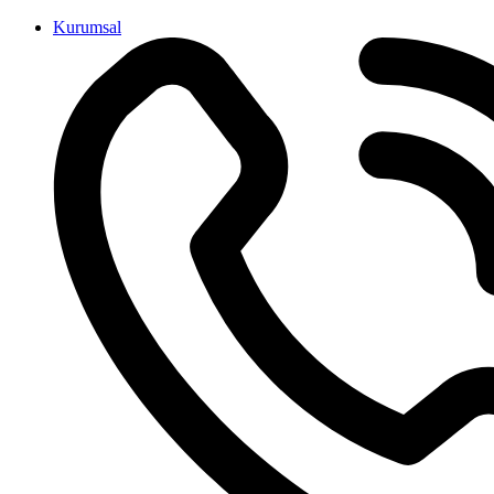
İçeriğe
Kurumsal
atla