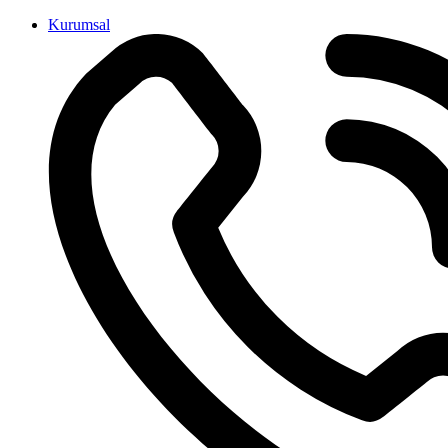
İçeriğe
Kurumsal
atla