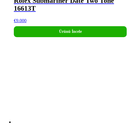
Rolex Submariner Date Two Tone
16613T
€
9.000
Ürünü İncele