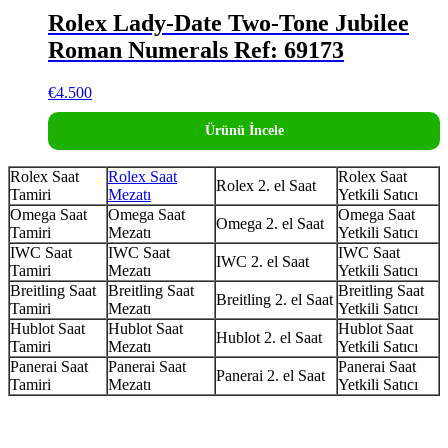
Rolex Lady-Date Two-Tone Jubilee
Roman Numerals Ref: 69173
€
4.500
Ürünü İncele
Rolex Saat
Rolex Saat
Rolex Saat
Rolex 2. el Saat
Tamiri
Mezatı
Yetkili Satıcı
Omega Saat
Omega Saat
Omega Saat
Omega 2. el Saat
Tamiri
Mezatı
Yetkili Satıcı
IWC Saat
IWC Saat
IWC Saat
IWC 2. el Saat
Tamiri
Mezatı
Yetkili Satıcı
Breitling Saat
Breitling Saat
Breitling Saat
Breitling 2. el Saat
Tamiri
Mezatı
Yetkili Satıcı
Hublot Saat
Hublot Saat
Hublot Saat
Hublot 2. el Saat
Tamiri
Mezatı
Yetkili Satıcı
Panerai Saat
Panerai Saat
Panerai Saat
Panerai 2. el Saat
Tamiri
Mezatı
Yetkili Satıcı