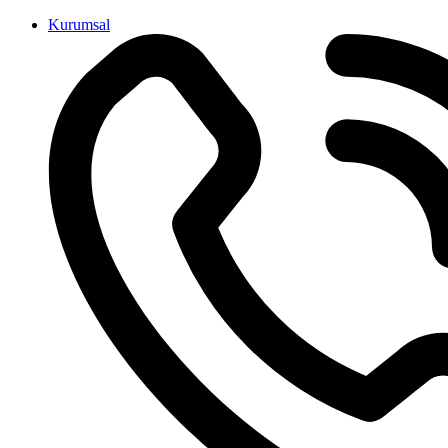
İçeriğe
Kurumsal
atla