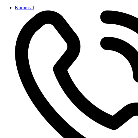
İçeriğe
Kurumsal
atla