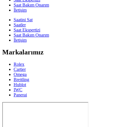
Saat Bakım Onarım
İletişim
Saatini Sat
Saatler
Saat Ekspertizi
Saat Bakım Onarım
İletişim
Markalarımız
Rolex
Cartier
Omega
Breitling
Hublot
IWC
Panerai