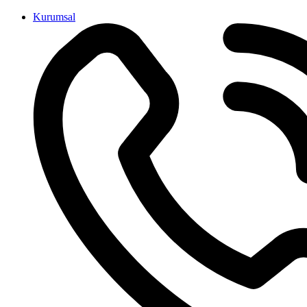
İçeriğe
Kurumsal
atla