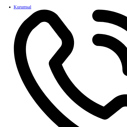
İçeriğe
Kurumsal
atla