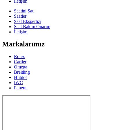
İletişim
Saatini Sat
Saatler
Saat Ekspertizi
Saat Bakım Onarım
İletişim
Markalarımız
Rolex
Cartier
Omega
Breitling
Hublot
IWC
Panerai