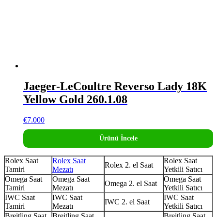
Jaeger-LeCoultre Reverso Lady 18K
Yellow Gold 260.1.08
€
7.000
Ürünü İncele
Rolex Saat
Rolex Saat
Rolex Saat
Rolex 2. el Saat
Tamiri
Mezatı
Yetkili Satıcı
Omega Saat
Omega Saat
Omega Saat
Omega 2. el Saat
Tamiri
Mezatı
Yetkili Satıcı
IWC Saat
IWC Saat
IWC Saat
IWC 2. el Saat
Tamiri
Mezatı
Yetkili Satıcı
Breitling Saat
Breitling Saat
Breitling Saat