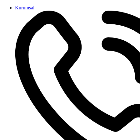
İçeriğe
Kurumsal
atla