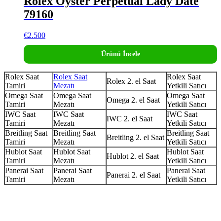
Rolex Oyster Perpetual Lady Date
79160
€
2.500
Ürünü İncele
Rolex Saat
Rolex Saat
Rolex Saat
Rolex 2. el Saat
Tamiri
Mezatı
Yetkili Satıcı
Omega Saat
Omega Saat
Omega Saat
Omega 2. el Saat
Tamiri
Mezatı
Yetkili Satıcı
IWC Saat
IWC Saat
IWC Saat
IWC 2. el Saat
Tamiri
Mezatı
Yetkili Satıcı
Breitling Saat
Breitling Saat
Breitling Saat
Breitling 2. el Saat
Tamiri
Mezatı
Yetkili Satıcı
Hublot Saat
Hublot Saat
Hublot Saat
Hublot 2. el Saat
Tamiri
Mezatı
Yetkili Satıcı
Panerai Saat
Panerai Saat
Panerai Saat
Panerai 2. el Saat
Tamiri
Mezatı
Yetkili Satıcı