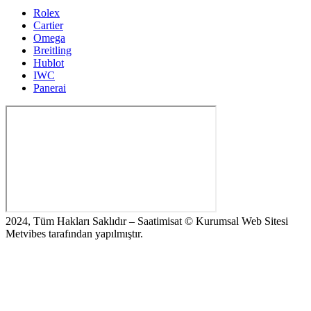
Rolex
Cartier
Omega
Breitling
Hublot
IWC
Panerai
2024, Tüm Hakları Saklıdır – Saatimisat © Kurumsal Web Sitesi
Metvibes tarafından yapılmıştır.