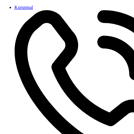
İçeriğe
Kurumsal
atla