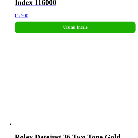
Index 116000
€
5.500
Ürünü İncele
Rolex Datejust 36 Two Tone Gold