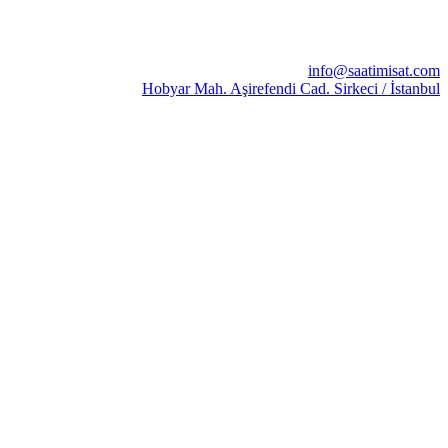
info@saatimisat.com
Hobyar Mah. Aşirefendi Cad. Sirkeci / İstanbul