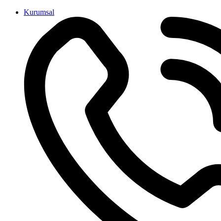
İçeriğe
Kurumsal
atla