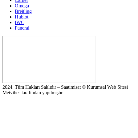
Cartier
Omega
Breitling
Hublot
IWC
Panerai
2024, Tüm Hakları Saklıdır – Saatimisat © Kurumsal Web Sitesi
Metvibes tarafından yapılmıştır.