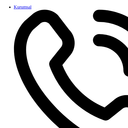
İçeriğe
Kurumsal
atla