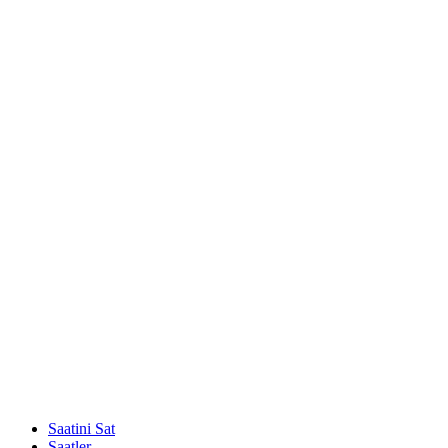
Saatini Sat
Saatler