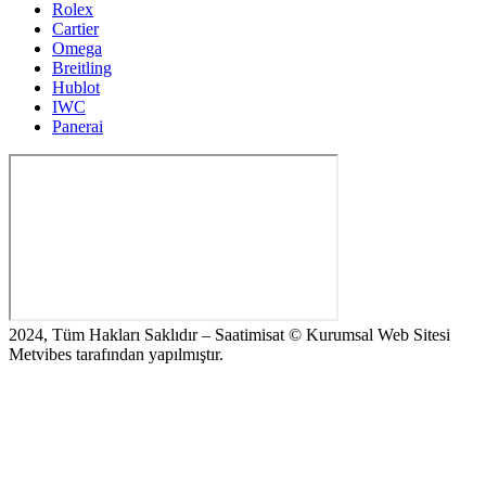
Rolex
Cartier
Omega
Breitling
Hublot
IWC
Panerai
2024, Tüm Hakları Saklıdır – Saatimisat © Kurumsal Web Sitesi
Metvibes tarafından yapılmıştır.