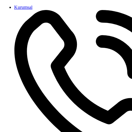
İçeriğe
Kurumsal
atla