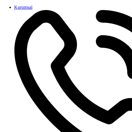
İçeriğe
Kurumsal
atla