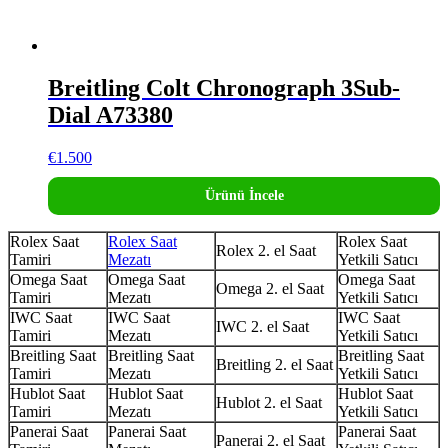
Breitling Colt Chronograph 3Sub-
Dial A73380
€
1.500
Ürünü İncele
Rolex Saat
Rolex Saat
Rolex Saat
Rolex 2. el Saat
Tamiri
Mezatı
Yetkili Satıcı
Omega Saat
Omega Saat
Omega Saat
Omega 2. el Saat
Tamiri
Mezatı
Yetkili Satıcı
IWC Saat
IWC Saat
IWC Saat
IWC 2. el Saat
Tamiri
Mezatı
Yetkili Satıcı
Breitling Saat
Breitling Saat
Breitling Saat
Breitling 2. el Saat
Tamiri
Mezatı
Yetkili Satıcı
Hublot Saat
Hublot Saat
Hublot Saat
Hublot 2. el Saat
Tamiri
Mezatı
Yetkili Satıcı
Panerai Saat
Panerai Saat
Panerai Saat
Panerai 2. el Saat