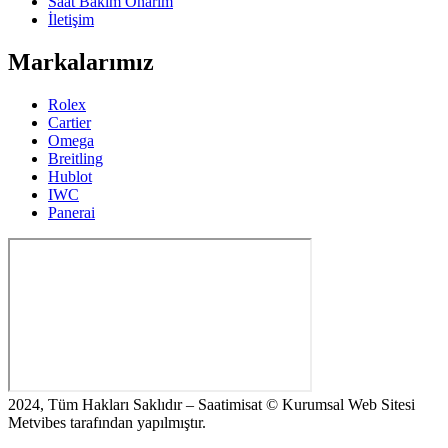
Saat Bakım Onarım
İletişim
Markalarımız
Rolex
Cartier
Omega
Breitling
Hublot
IWC
Panerai
2024, Tüm Hakları Saklıdır – Saatimisat © Kurumsal Web Sitesi
Metvibes tarafından yapılmıştır.