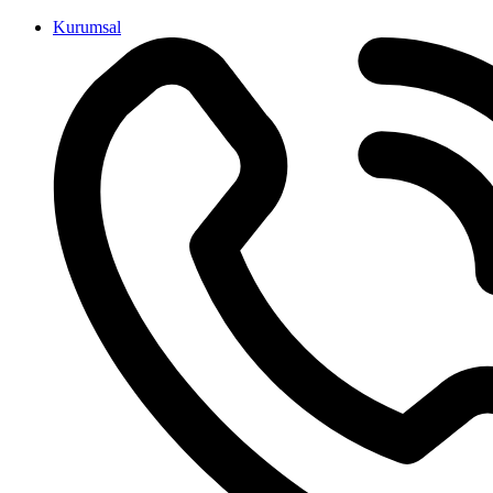
İçeriğe
Kurumsal
atla