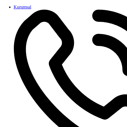
İçeriğe
Kurumsal
atla