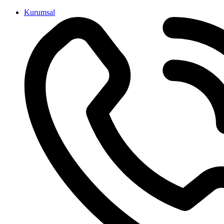
İçeriğe
Kurumsal
atla