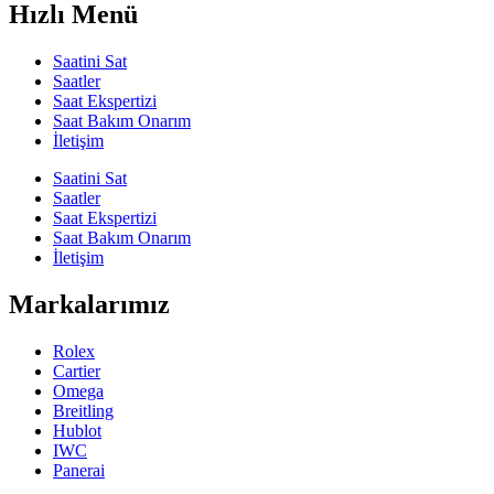
Hızlı Menü
Saatini Sat
Saatler
Saat Ekspertizi
Saat Bakım Onarım
İletişim
Saatini Sat
Saatler
Saat Ekspertizi
Saat Bakım Onarım
İletişim
Markalarımız
Rolex
Cartier
Omega
Breitling
Hublot
IWC
Panerai