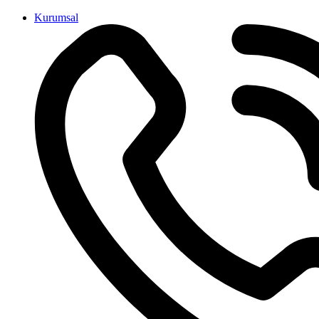
İçeriğe
Kurumsal
atla