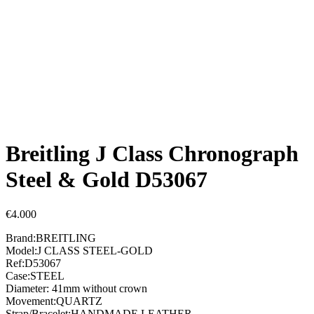
Breitling J Class Chronograph
Steel & Gold D53067
€
4.000
Brand:BREITLING
Model:J CLASS STEEL-GOLD
Ref:D53067
Case:STEEL
Diameter: 41mm without crown
Movement:QUARTZ
Strap/Bracelet:HANDMADE LEATHER