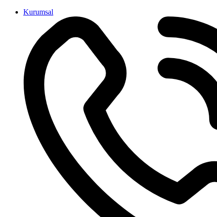
İçeriğe
Kurumsal
atla