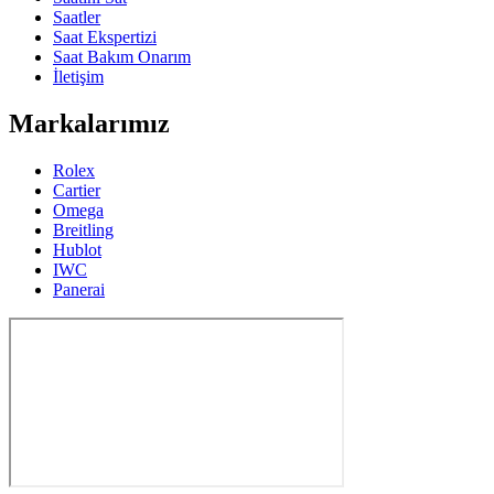
Saatler
Saat Ekspertizi
Saat Bakım Onarım
İletişim
Markalarımız
Rolex
Cartier
Omega
Breitling
Hublot
IWC
Panerai