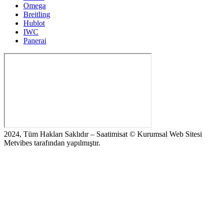
Omega
Breitling
Hublot
IWC
Panerai
2024, Tüm Hakları Saklıdır – Saatimisat © Kurumsal Web Sitesi
Metvibes tarafından yapılmıştır.