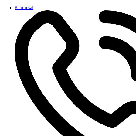
İçeriğe
Kurumsal
atla