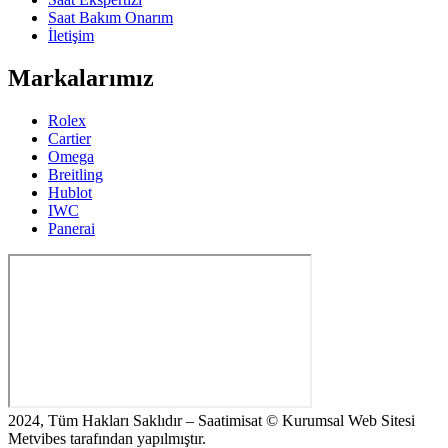
Saat Bakım Onarım
İletişim
Markalarımız
Rolex
Cartier
Omega
Breitling
Hublot
IWC
Panerai
2024, Tüm Hakları Saklıdır – Saatimisat © Kurumsal Web Sitesi
Metvibes tarafından yapılmıştır.