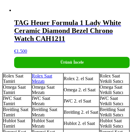
TAG Heuer Formula 1 Lady White
Ceramic Diamond Bezel Chrono
Watch CAH1211
€
1.500
Ürünü İncele
Rolex Saat
Rolex Saat
Rolex Saat
Rolex 2. el Saat
Tamiri
Mezatı
Yetkili Satıcı
Omega Saat
Omega Saat
Omega Saat
Omega 2. el Saat
Tamiri
Mezatı
Yetkili Satıcı
IWC Saat
IWC Saat
IWC Saat
IWC 2. el Saat
Tamiri
Mezatı
Yetkili Satıcı
Breitling Saat
Breitling Saat
Breitling Saat
Breitling 2. el Saat
Tamiri
Mezatı
Yetkili Satıcı
Hublot Saat
Hublot Saat
Hublot Saat
Hublot 2. el Saat
Tamiri
Mezatı
Yetkili Satıcı
Panerai Saat
Panerai Saat
Panerai Saat