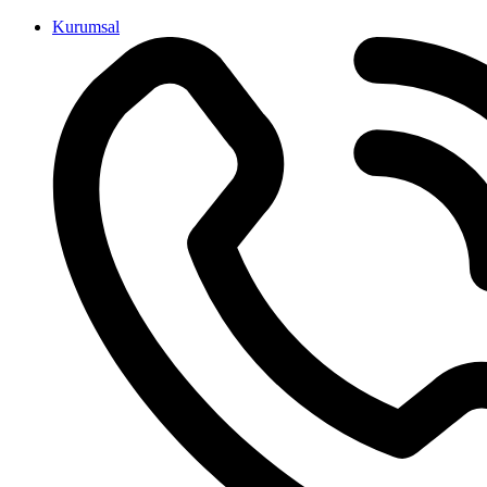
İçeriğe
Kurumsal
atla