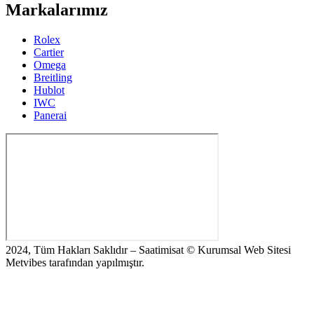
Markalarımız
Rolex
Cartier
Omega
Breitling
Hublot
IWC
Panerai
2024, Tüm Hakları Saklıdır – Saatimisat © Kurumsal Web Sitesi
Metvibes tarafından yapılmıştır.