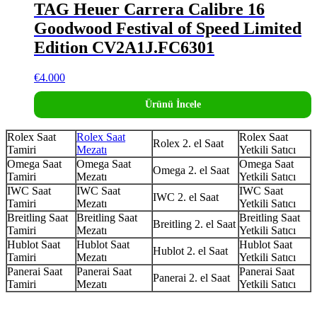
TAG Heuer Carrera Calibre 16
Goodwood Festival of Speed Limited
Edition CV2A1J.FC6301
€
4.000
Ürünü İncele
Rolex Saat
Rolex Saat
Rolex Saat
Rolex 2. el Saat
Tamiri
Mezatı
Yetkili Satıcı
Omega Saat
Omega Saat
Omega Saat
Omega 2. el Saat
Tamiri
Mezatı
Yetkili Satıcı
IWC Saat
IWC Saat
IWC Saat
IWC 2. el Saat
Tamiri
Mezatı
Yetkili Satıcı
Breitling Saat
Breitling Saat
Breitling Saat
Breitling 2. el Saat
Tamiri
Mezatı
Yetkili Satıcı
Hublot Saat
Hublot Saat
Hublot Saat
Hublot 2. el Saat
Tamiri
Mezatı
Yetkili Satıcı
Panerai Saat
Panerai Saat
Panerai Saat
Panerai 2. el Saat
Tamiri
Mezatı
Yetkili Satıcı