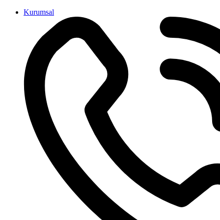
İçeriğe
Kurumsal
atla