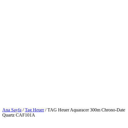
Ana Sayfa
/
Tag Heuer
/ TAG Heuer Aquaracer 300m Chrono-Date
Quartz CAF101A