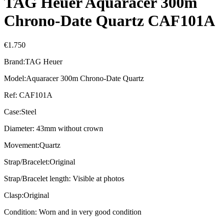
TAG Heuer Aquaracer 300m
Chrono-Date Quartz CAF101A
€
1.750
Brand:TAG Heuer
Model:Aquaracer 300m Chrono-Date Quartz
Ref: CAF101A
Case:Steel
Diameter: 43mm without crown
Movement:Quartz
Strap/Bracelet:Original
Strap/Bracelet length: Visible at photos
Clasp:Original
Condition: Worn and in very good condition