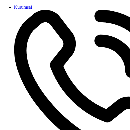
İçeriğe
Kurumsal
atla