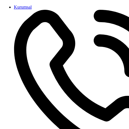
İçeriğe
Kurumsal
atla