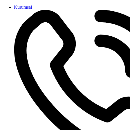
İçeriğe
Kurumsal
atla