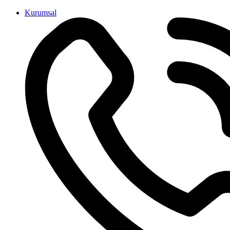
İçeriğe
Kurumsal
atla