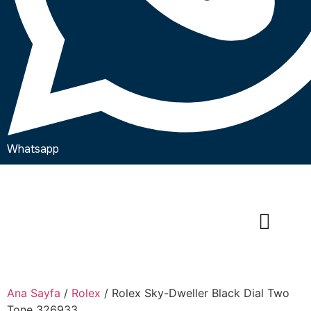
Whatsapp
Ana Sayfa
/
Rolex
/ Rolex Sky-Dweller Black Dial Two
Tone 326933