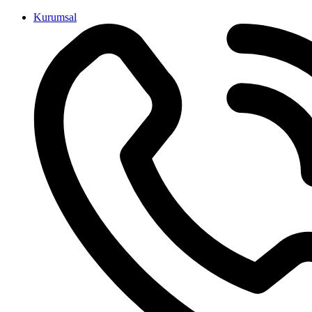
İçeriğe
Kurumsal
atla