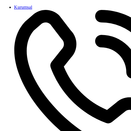
İçeriğe
Kurumsal
atla