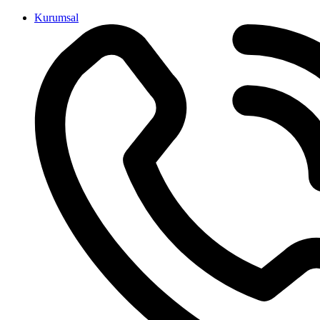
İçeriğe
Kurumsal
atla