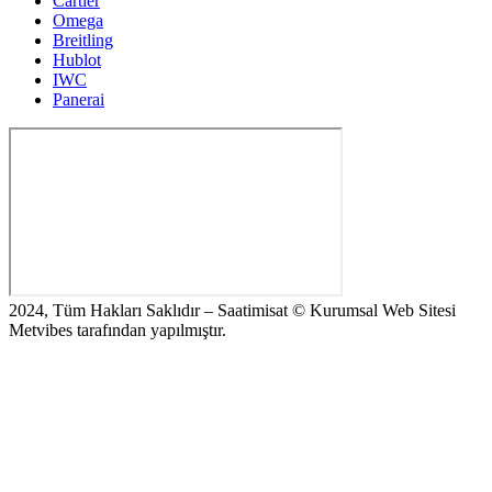
Cartier
Omega
Breitling
Hublot
IWC
Panerai
2024, Tüm Hakları Saklıdır – Saatimisat © Kurumsal Web Sitesi
Metvibes tarafından yapılmıştır.