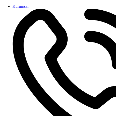
İçeriğe
Kurumsal
atla