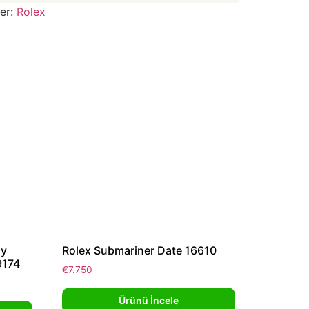
ler:
Rolex
dy
Rolex Submariner Date 16610
9174
€
7.750
Ürünü İncele