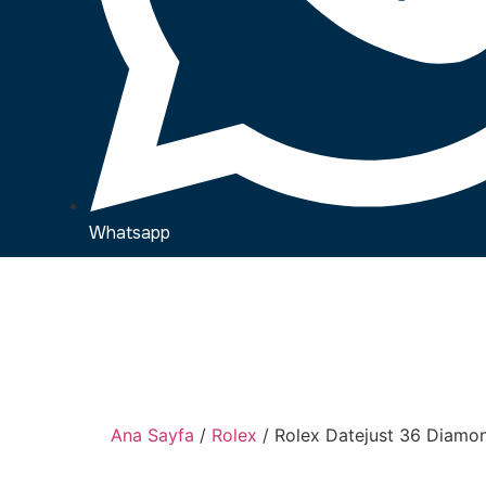
Whatsapp
Ana Sayfa
/
Rolex
/ Rolex Datejust 36 Diamon