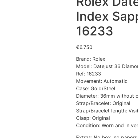
Rolex Dat
Index Sapp
16233
€
6.750
Brand: Rolex
Model: Datejust 36 Diamo
Ref: 16233
Movement: Automatic
Case: Gold/Steel
Diameter: 36mm without 
Strap/Bracelet: Original
Strap/Bracelet length: Visi
Clasp: Original
Condition: Worn and in ve
Extras: No box, no papers