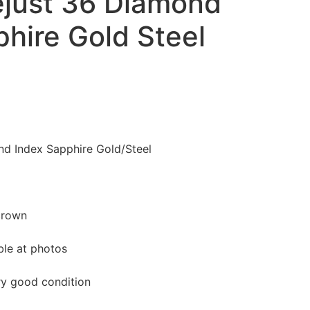
ejust 36 Diamond
hire Gold Steel
nd Index Sapphire Gold/Steel
crown
ble at photos
ry good condition
.