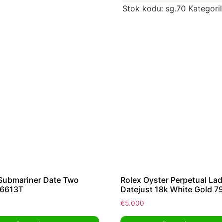
Stok kodu:
sg.70
Kategori
Submariner Date Two
Rolex Oyster Perpetual La
16613T
Datejust 18k White Gold 7
€
5.000