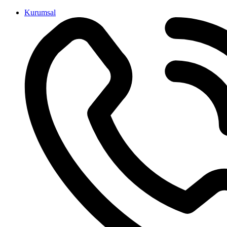
İçeriğe
Kurumsal
atla