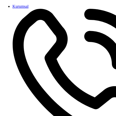
İçeriğe
Kurumsal
atla