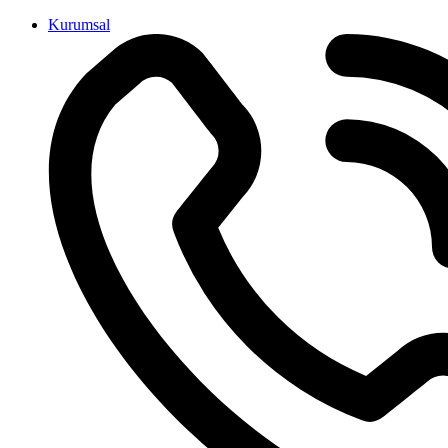
İçeriğe
Kurumsal
atla