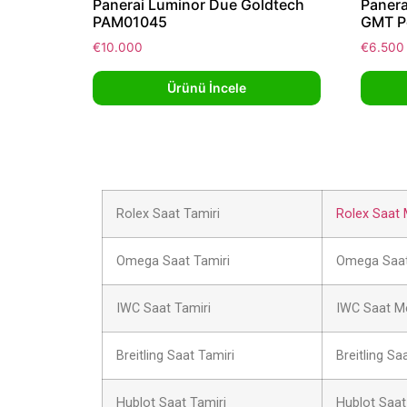
Panerai Luminor Due Goldtech
Panera
PAM01045
GMT P
€
10.000
€
6.500
Ürünü İncele
Rolex Saat Tamiri
Rolex Saat 
Omega Saat Tamiri
Omega Saat
IWC Saat Tamiri
IWC Saat M
Breitling Saat Tamiri
Breitling Sa
Hublot Saat Tamiri
Hublot Saat