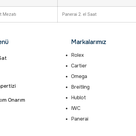
t Mezatı
Panerai 2. el Saat
enü
Markalarımız
Rolex
Sat
Cartier
Omega
pertizi
Breitling
Hublot
kım Onarım
IWC
Panerai