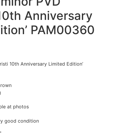
uminor PVD
 10th Anniversary
dition’ PAM00360
sti 10th Anniversary Limited Edition’
crown
g
ble at photos
ry good condition
s