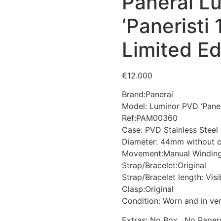
Panerai L
‘Paneristi
Limited E
€
12.000
Brand:Panerai
Model: Luminor PVD ‘Paneri
Ref:PAM00360
Case: PVD Stainless Steel
Diameter: 44mm without 
Movement:Manual Windin
Strap/Bracelet:Original
Strap/Bracelet length: Visi
Clasp:Original
Condition: Worn and in ve
Extras: No Box , No Paper