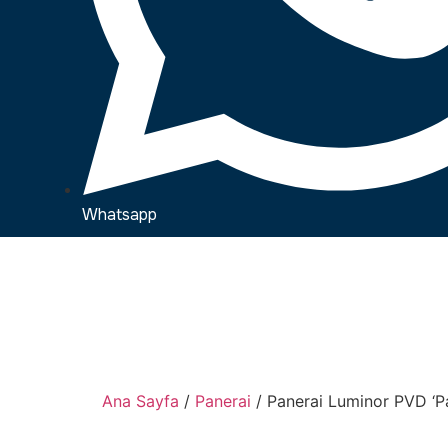
Whatsapp
Ana Sayfa
/
Panerai
/ Panerai Luminor PVD ‘Pa