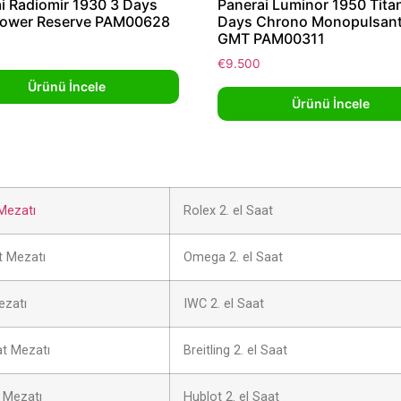
i Radiomir 1930 3 Days
Panerai Luminor 1950 Tita
ower Reserve PAM00628
Days Chrono Monopulsan
GMT PAM00311
€
9.500
Ürünü İncele
Ürünü İncele
Mezatı
Rolex 2. el Saat
 Mezatı
Omega 2. el Saat
ezatı
IWC 2. el Saat
at Mezatı
Breitling 2. el Saat
 Mezatı
Hublot 2. el Saat