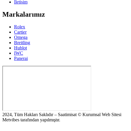
İletişim
Markalarımız
Rolex
Cartier
Omega
Breitling
Hublot
IWC
Panerai
2024, Tüm Hakları Saklıdır – Saatimisat © Kurumsal Web Sitesi
Metvibes tarafından yapılmıştır.