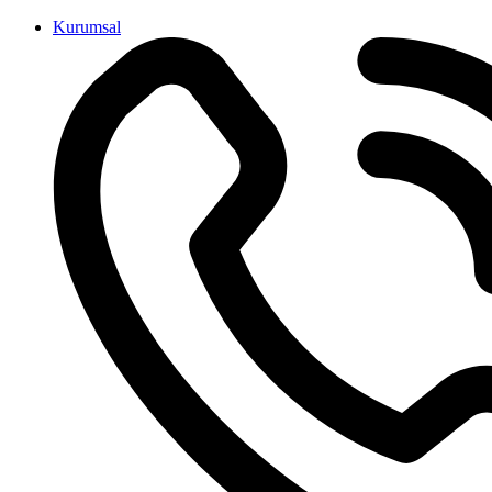
İçeriğe
Kurumsal
atla