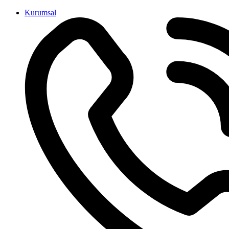
İçeriğe
Kurumsal
atla