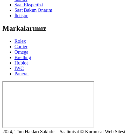
Saat Ekspertizi
Saat Bakım Onarım
İletişim
Markalarımız
Rolex
Cartier
Omega
Breitling
Hublot
IWC
Panerai
2024, Tüm Hakları Saklıdır – Saatimisat © Kurumsal Web Sitesi