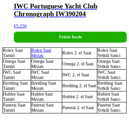
IWC Portuguese Yacht Club
Chronograph IW390204
€
5.250
Ürünü İncele
Rolex Saat
Rolex Saat
Rolex Saat
Rolex 2. el Saat
Tamiri
Mezatı
Yetkili Satıcı
Omega Saat
Omega Saat
Omega Saat
Omega 2. el Saat
Tamiri
Mezatı
Yetkili Satıcı
IWC Saat
IWC Saat
IWC Saat
IWC 2. el Saat
Tamiri
Mezatı
Yetkili Satıcı
Breitling Saat
Breitling Saat
Breitling Saat
Breitling 2. el Saat
Tamiri
Mezatı
Yetkili Satıcı
Hublot Saat
Hublot Saat
Hublot Saat
Hublot 2. el Saat
Tamiri
Mezatı
Yetkili Satıcı
Panerai Saat
Panerai Saat
Panerai Saat
Panerai 2. el Saat
Tamiri
Mezatı
Yetkili Satıcı