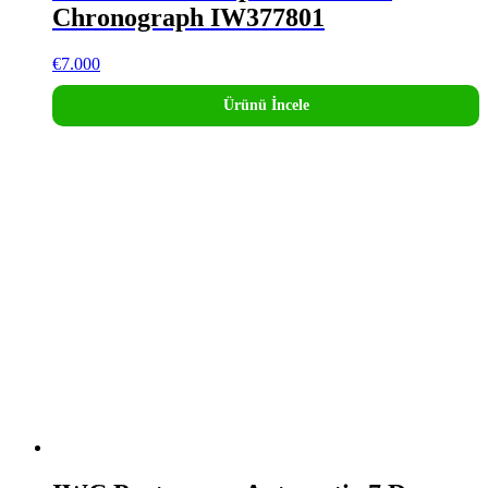
Chronograph IW377801
€
7.000
Ürünü İncele