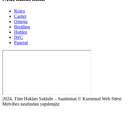
Rolex
Cartier
Omega
Breitling
Hublot
IWC
Panerai
2024, Tüm Hakları Saklıdır – Saatimisat © Kurumsal Web Sitesi
Metvibes tarafından yapılmıştır.