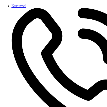
İçeriğe
Kurumsal
atla