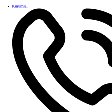
İçeriğe
Kurumsal
atla