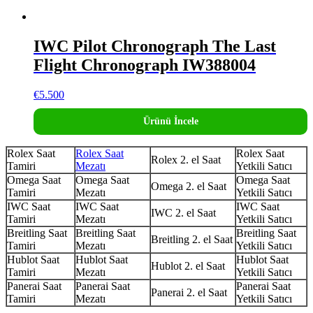
IWC Pilot Chronograph The Last
Flight Chronograph IW388004
€
5.500
Ürünü İncele
Rolex Saat
Rolex Saat
Rolex Saat
Rolex 2. el Saat
Tamiri
Mezatı
Yetkili Satıcı
Omega Saat
Omega Saat
Omega Saat
Omega 2. el Saat
Tamiri
Mezatı
Yetkili Satıcı
IWC Saat
IWC Saat
IWC Saat
IWC 2. el Saat
Tamiri
Mezatı
Yetkili Satıcı
Breitling Saat
Breitling Saat
Breitling Saat
Breitling 2. el Saat
Tamiri
Mezatı
Yetkili Satıcı
Hublot Saat
Hublot Saat
Hublot Saat
Hublot 2. el Saat
Tamiri
Mezatı
Yetkili Satıcı
Panerai Saat
Panerai Saat
Panerai Saat
Panerai 2. el Saat
Tamiri
Mezatı
Yetkili Satıcı