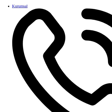
İçeriğe
Kurumsal
atla