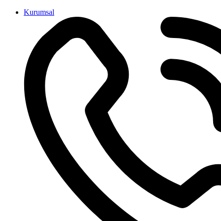
İçeriğe
Kurumsal
atla