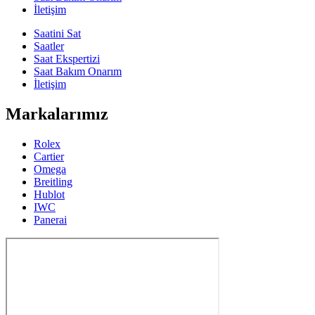
İletişim
Saatini Sat
Saatler
Saat Ekspertizi
Saat Bakım Onarım
İletişim
Markalarımız
Rolex
Cartier
Omega
Breitling
Hublot
IWC
Panerai