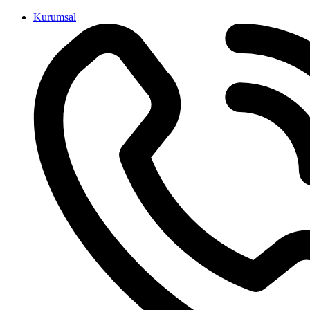
İçeriğe
Kurumsal
atla