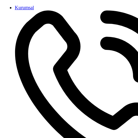
İçeriğe
Kurumsal
atla